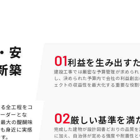
・安
01
利益を生み出す
新築
建設工事では厳密な予算管理が求められ
し、決められた予算内で会社の利益創出
ェクトの収益性を最大化する重要な役割
する全工程をコ
02
リーダーとな
厳しい基準を満
が最大の醍醐味
りも身近に実感
完成した建物が設計図書どおりの品質を
に加え、自治体が定める強度や耐震性と
です。