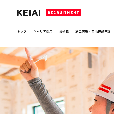
キャリア採用
営業職
トップ
キャリア採用
技術職
施工管理・宅地造成管理
新卒採用
技術職
コーポレート職
募集要項
大卒 採用
会社を知る
大卒 インターンシップ
高卒 採用
会社概要
事業領域
トップメッセージ
数字で見るケイアイ