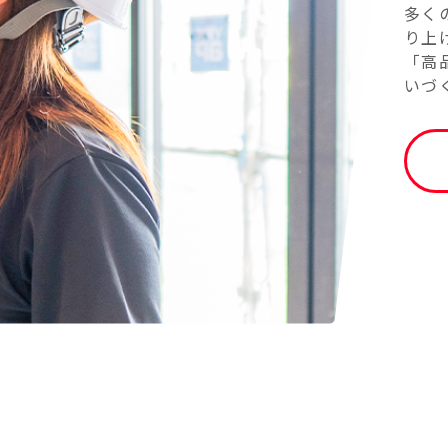
多く
り上
「高
いづ