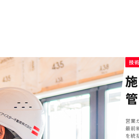
技
施
管
営業
最前
を統