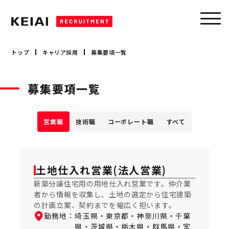
トップ
キャリア採用
募集要項一覧
キャリア採用
募集要項一覧
営業職
新卒採用
技術職
コーポレート職
営業職
技術職
コーポレート職
すべて
募集要項
大卒 採用
会社を知る
大卒 インターンシップ
高卒 採用
土地仕入れ営業(法人営業)
会社概要
事業領域
新築分譲住宅用の用地仕入れ営業です。仲介業
者から情報を収集し、土地の選定から住宅建築
トップメッセージ
の計画立案、契約までを幅広く担います。
数字で見るケイアイ
勤務地：
埼玉県・東京都・神奈川県・千葉
県・茨城県・栃木県・群馬県・宮