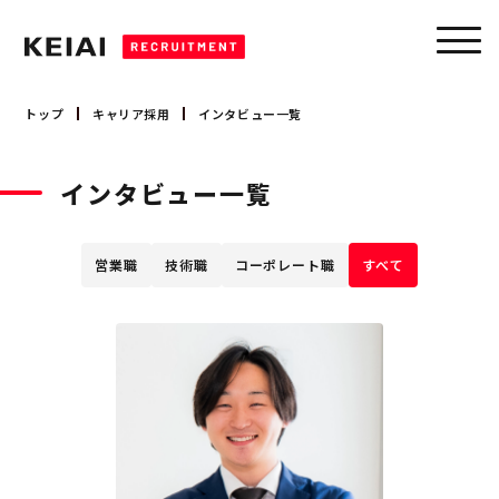
トップ
キャリア採用
インタビュー一覧
キャリア採用
インタビュー一覧
営業職
新卒採用
技術職
コーポレート職
営業職
技術職
コーポレート職
すべて
募集要項
大卒 採用
会社を知る
大卒 インターンシップ
高卒 採用
会社概要
事業領域
トップメッセージ
数字で見るケイアイ