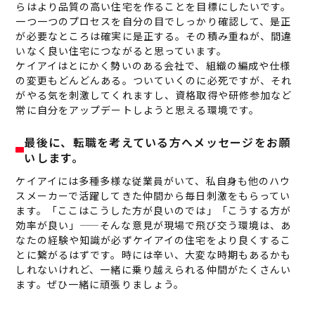
らはより品質の高い住宅を作ることを目標にしたいです。
一つ一つのプロセスを自分の目でしっかり確認して、是正
が必要なところは確実に是正する。その積み重ねが、間違
いなく良い住宅につながると思っています。
ケイアイはとにかく勢いのある会社で、組織の編成や仕様
の変更もどんどんある。ついていくのに必死ですが、それ
がやる気を刺激してくれますし、資格取得や研修参加など
常に自分をアップデートしようと思える環境です。
最後に、転職を考えている方へメッセージをお願
いします。
ケイアイには多種多様な従業員がいて、私自身も他のハウ
スメーカーで活躍してきた仲間から毎日刺激をもらってい
ます。「ここはこうした方が良いのでは」「こうする方が
効率が良い」——そんな意見が現場で飛び交う環境は、あ
なたの経験や知識が必ずケイアイの住宅をより良くするこ
とに繋がるはずです。時には辛い、大変な時期もあるかも
しれないけれど、一緒に乗り越えられる仲間がたくさんい
ます。ぜひ一緒に頑張りましょう。