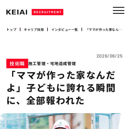
トップ
キャリア採用
インタビュー一覧
「ママが作った家なんだよ」子どもに誇れる瞬間に、全部報われた
キャリア採用
営業職
2026/06/25
新卒採用
技術職
技術職
施工管理・宅地造成管理
コーポレート職
「ママが作った家なんだ
募集要項
大卒 採用
会社を知る
大卒 インターンシップ
よ」子どもに誇れる瞬間
高卒 採用
に、全部報われた
会社概要
事業領域
トップメッセージ
数字で見るケイアイ