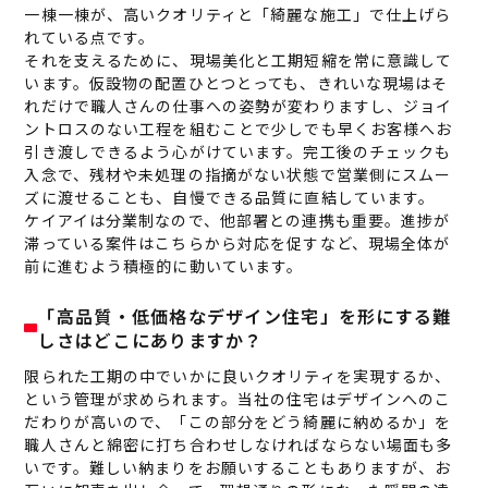
一棟一棟が、高いクオリティと「綺麗な施工」で仕上げら
れている点です。
それを支えるために、現場美化と工期短縮を常に意識して
います。仮設物の配置ひとつとっても、きれいな現場はそ
れだけで職人さんの仕事への姿勢が変わりますし、ジョイ
ントロスのない工程を組むことで少しでも早くお客様へお
引き渡しできるよう心がけています。完工後のチェックも
入念で、残材や未処理の指摘がない状態で営業側にスムー
ズに渡せることも、自慢できる品質に直結しています。
ケイアイは分業制なので、他部署との連携も重要。進捗が
滞っている案件はこちらから対応を促すなど、現場全体が
前に進むよう積極的に動いています。
「高品質・低価格なデザイン住宅」を形にする難
しさはどこにありますか？
限られた工期の中でいかに良いクオリティを実現するか、
という管理が求められます。当社の住宅はデザインへのこ
だわりが高いので、「この部分をどう綺麗に納めるか」を
職人さんと綿密に打ち合わせしなければならない場面も多
いです。難しい納まりをお願いすることもありますが、お