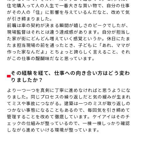
住宅購入って人の人生で一番大きな買い物で、自分の仕事
がその人の「住」に影響を与えているんだなと、改めて気
が引き締まりました。
前職は車の契約が決まる瞬間が嬉しさのピークでしたが、
現場監督はそれとは違う達成感があります。自分が担当し
た家が街にどんどん増えていく感覚というか。休日にたま
たま担当現場の前を通ったとき、子どもに「あれ、ママが
作った家なんだよ」とちょっと誇らしく言えること、それ
がこの仕事の醍醐味だなと思っています。
その経験を経て、仕事への向き合い方はどう変わ
りましたか？
より一つ一つを真剣に丁寧に進めなければと思うようにな
りました。同じプロセスの繰り返しだと気の緩みが生まれ
てミスや事故につながる。建築は一つのミスが取り返しの
つかない事態になることもあるので、毎回気を引き締めて
管理することを改めて徹底しています。ケイアイはそのチ
ェックの仕組みが整っているので、一棟一棟しっかり確認
しながら進めていける環境が整っています。