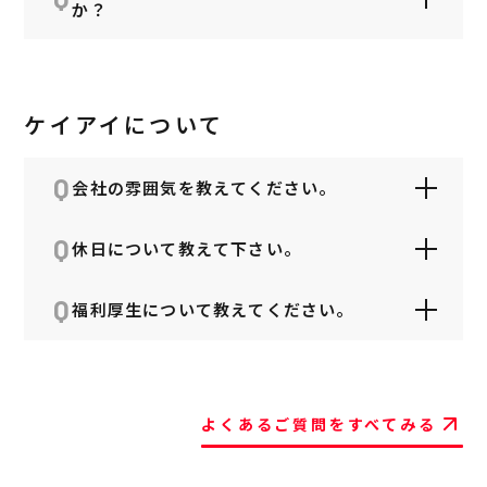
ます。社歴や年齢に関わらず、成果と行動プ
か？
A
ロセスの両面から正当に評価する仕組みで
す。
社内フリーエージェント制度があり、社内で
自分のキャリアデザインを描くことができま
A
す。
ケイアイについて
例）営業 → 施工管理など
Q
会社の雰囲気を教えてください。
Q
目標が明確なため、スピード感があって、チ
休日について教えて下さい。
ームとしても個人としても目標達成に全員で
一丸となって取り組んでいます。チームや個
A
Q
完全週休二日制の年間休日120日です。休日数
福利厚生について教えてください。
人の目標は可視化されており競争環境があ
は例年増加傾向にあり、お盆と年末年始は長
A
り、またチームや個人の課題も全員で乗り越
期休暇がありますので、旅行などに出向く社
A
えて成長できる環境です。
詳しくは、「
福利厚生
」をご参照ください。
員も多いです。
よくあるご質問をすべてみる