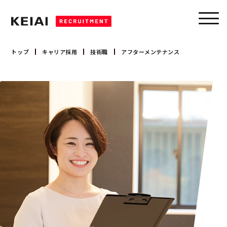
トップ
キャリア採用
技術職
アフターメンテナンス
キャリア採用
営業職
新卒採用
技術職
コーポレート職
募集要項
大卒 採用
会社を知る
大卒 インターンシップ
高卒 採用
会社概要
事業領域
トップメッセージ
数字で見るケイアイ