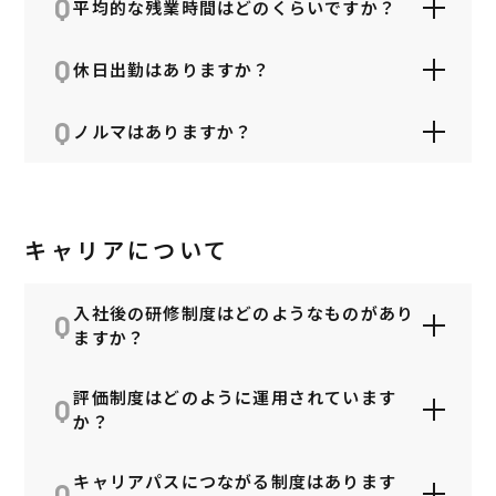
Q
場合があります。
平均的な残業時間はどのくらいですか？
Q
全社平均で月12時間程度です。業務効率化を
休日出勤はありますか？
推進しており、定時退社を推奨する曜日を設
A
けるなど、ワークライフバランスの向上に努
Q
部署によりますが、休日出勤が発生した場合
ノルマはありますか？
A
めています。
は、振替休日の取得を徹底しています。
ノルマはありません。なお企業の成長のため
の目標設定はあります。ただし、目標達成で
A
きなかった場合の罰則などはございませんの
キャリアについて
でご安心ください。
入社後の研修制度はどのようなものがあり
Q
ますか？
新入社員研修に加え、階層別研修、職種別の
評価制度はどのように運用されています
Q
A
専門スキル研修など、成長フェーズに合わせ
か？
た教育体系を整えています。
年2回の目標設定と振り返り面談を実施してい
キャリアパスにつながる制度はあります
Q