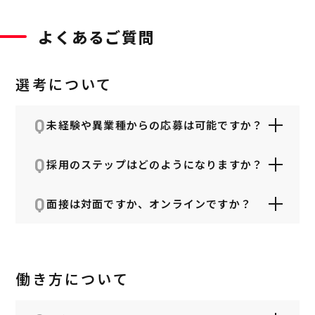
よくあるご質問
選考について
Q
未経験や異業種からの応募は可能ですか？
Q
可能です。ただ職種によって募集要件が異な
採用のステップはどのようになりますか？
A
りますので、詳しくは
募集要項のページ
をご
確認ください。
Q
書類選考のち、一次選考→最終選考という流
面接は対面ですか、オンラインですか？
れとなります。
A
※状況により一部、選考フローが変更となる
一次面接はオンラインの場合と対面の場合が
場合があります。
あります。最終面接については、社風を直接
感じていただくため、対面での実施を推奨し
働き方について
A
ております。
※状況によりオンラインや対面が変更となる