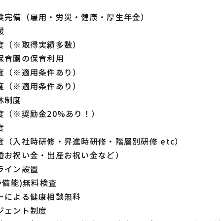
険完備（雇用・労災・健康・厚生年金）
援
度（※取得実績多数）
保育園の保育利用
度（※適用条件あり）
度（※適用条件あり）
休制度
度（※奨励金20%あり！）
度
度（入社時研修・昇進時研修・階層別研修 etc）
婚お祝い金・出産お祝い金など）
ライン設置
予備能)無料検査
ーによる健康相談無料
ジェント制度