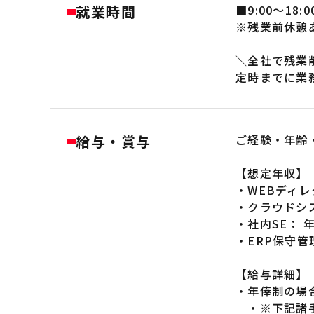
就業時間
■9:00～18
※残業前休憩あり
＼全社で残業
定時までに業
給与・賞与
ご経験・年齢
【想定年収】
・WEBディレ
・クラウドシス
・社内SE： 年
・ERP保守管
【給与詳細】
・年俸制の場合
・※下記諸