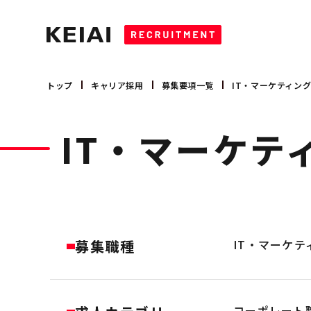
キャリア採用
営業職
トップ
キャリア採用
募集要項一覧
IT・マーケティン
新卒採用
技術職
コーポレート職
IT・マーケテ
募集要項
大卒 採用
会社を知る
大卒 インターンシップ
高卒 採用
会社概要
事業領域
トップメッセージ
募集職種
数字で見るケイアイ
IT・マーケテ
コーポレート