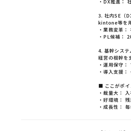
・DX推進：
3. 社内SE
kintone
・業務変革：
・PL候補： 
4. 基幹シス
経営の根幹を
・運用保守：
・導入支援：
■ ここがポ
・裁量大： 
・好環境： 残
・成長性： 