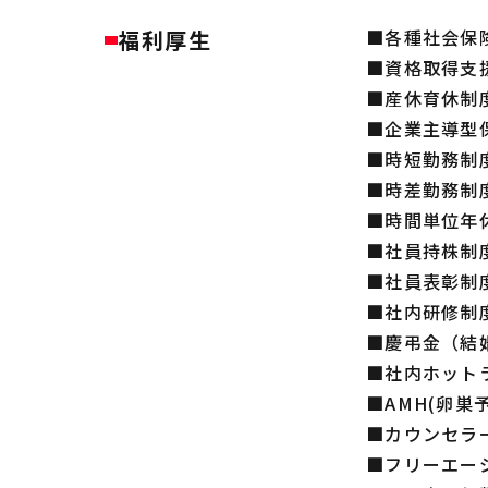
福利厚生
■各種社会保
■資格取得支
■産休育休制
■企業主導型
■時短勤務制
■時差勤務制
■時間単位年
■社員持株制
■社員表彰制
■社内研修制
■慶弔金（結
■社内ホット
■AMH(卵巣
■カウンセラ
■フリーエー