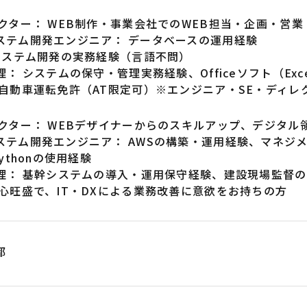
レクター： WEB制作・事業会社でのWEB担当・企画・営
ステム開発エンジニア： データベースの運用経験
 システム開発の実務経験（言語不問）
理： システムの保守・管理実務経験、Officeソフト（Exce
通自動車運転免許（AT限定可）※エンジニア・SE・ディ
レクター： WEBデザイナーからのスキルアップ、デジタル
ステム開発エンジニア： AWSの構築・運用経験、マネジ
ythonの使用経験
管理： 基幹システムの導入・運用保守経験、建設現場監督
奇心旺盛で、IT・DXによる業務改善に意欲をお持ちの方
都