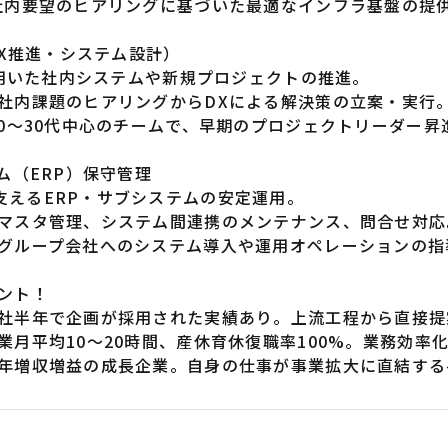
 社内要望のヒアリングに基づいた最適なインフラ基盤の提
（DX推進・システム設計）
等を用いた社内システムや新規プロジェクトの推進。
 社内課題のヒアリングからDXによる解決策の立案・実行
20〜30代中心のチームで、早期のプロジェクトリーダー昇
テム（ERP）保守管理
支えるERP・サブシステムの安定運用。
 マスタ管理、システム間連携のメンテナンス、問合せ対応
 グループ会社へのシステム導入や運用オペレーションの指
イント！
入社半年で企画が採用された実績あり。上流工程から直接提
業月平均10〜20時間、産休育休復職率100%。業務効率
毎年増収増益の成長企業。自身の仕事が事業拡大に直結する