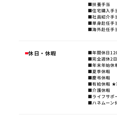
■扶養手当
■住宅購入手
■社員紹介手
■単身赴任手
■海外赴任手
休日・休暇
■年間休日12
■完全週休2日
■年末年始休
■夏季休暇
■慶弔休暇
■有給休暇 
■介護休暇
■ライフサポ
■ハネムーン