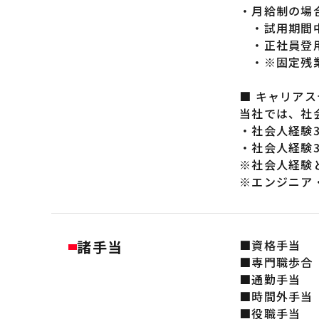
・月給制の場
・試用期間中
・正社員登用
・※固定残業
■ キャリア
当社では、社
・社会人経験
・社会人経験
※社会人経験
※エンジニア
諸手当
■資格手当
■専門職歩合
■通勤手当
■時間外手当
■役職手当