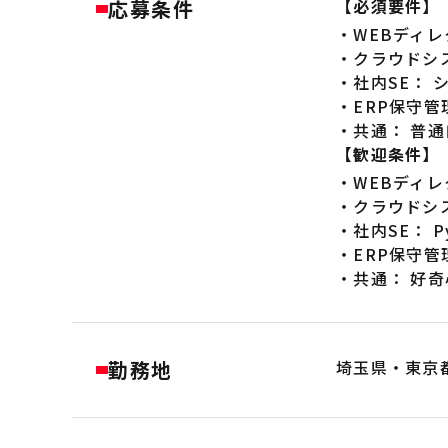
応募条件
【必須要件】
・WEBディ
・クラウドシ
・社内SE：
・ERP保守管
・共通： 普
【歓迎条件】
・WEBディ
・クラウドシ
・社内SE： P
・ERP保守
・共通： 好
勤務地
埼玉県・東京