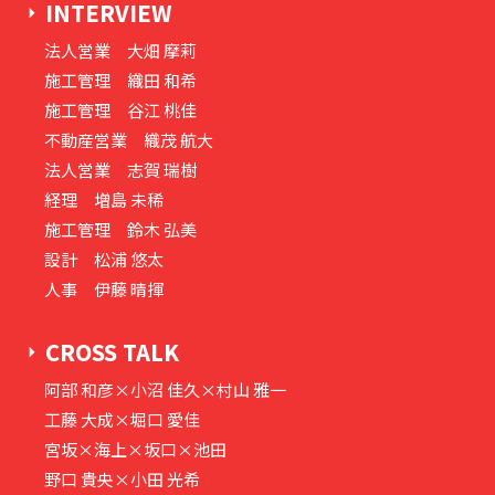
INTERVIEW
法人営業 大畑 摩莉
施工管理 織田 和希
施工管理 谷江 桃佳
不動産営業 織茂 航大
法人営業 志賀 瑞樹
経理 増島 未稀
施工管理 鈴木 弘美
設計 松浦 悠太
人事 伊藤 晴揮
CROSS TALK
阿部 和彦×小沼 佳久×村山 雅一
工藤 大成×堀口 愛佳
宮坂×海上×坂口×池田
野口 貴央×小田 光希