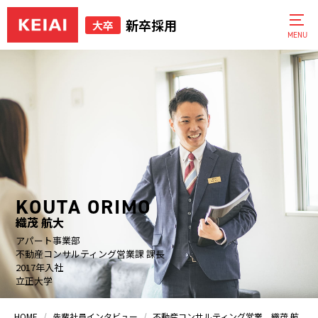
新卒採用
大卒
KOUTA ORIMO
織茂 航大
アパート事業部
不動産コンサルティング営業課 課長
2017年入社
立正大学
HOME
先輩社員インタビュー
不動産コンサルティング営業 織茂 航